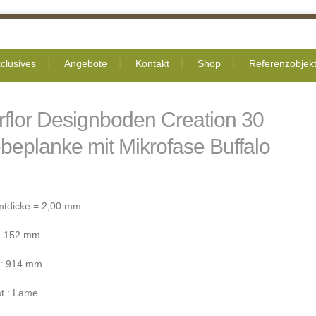
clusives
Angebote
Kontakt
Shop
Referenzobjek
rflor Designboden Creation 30
beplanke mit Mikrofase Buffalo
tdicke = 2,00 mm
e: 152 mm
: 914 mm
t : Lame