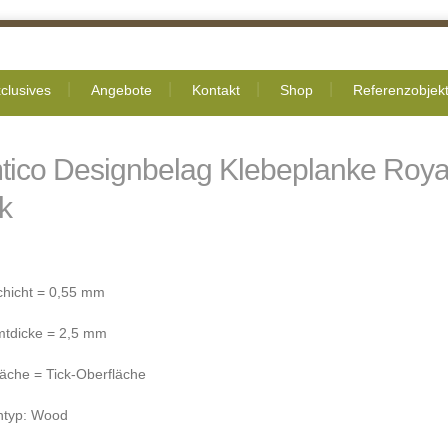
clusives
Angebote
Kontakt
Shop
Referenzobjek
tico Designbelag Klebeplanke Roya
k
chicht = 0,55 mm
tdicke = 2,5 mm
läche = Tick-Oberfläche
ntyp: Wood