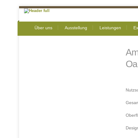
Über uns
Ausstellung
Leistungen
Ex
Am
Oa
Nutzs
Gesam
Oberf
Desig