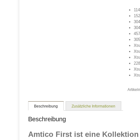
11
15
30
30
45
30
Xtr
Xtr
Xtr
22
Xt
Xtr
Artike
Beschreibung
Zusätzliche Informationen
Beschreibung
Amtico First ist eine Kollektio