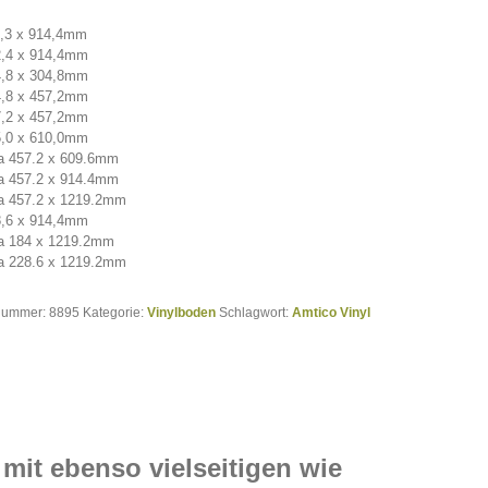
4,3 x 914,4mm
2,4 x 914,4mm
4,8 x 304,8mm
4,8 x 457,2mm
7,2 x 457,2mm
5,0 x 610,0mm
a 457.2 x 609.6mm
a 457.2 x 914.4mm
a 457.2 x 1219.2mm
8,6 x 914,4mm
ra 184 x 1219.2mm
a 228.6 x 1219.2mm
lnummer:
8895
Kategorie:
Vinylboden
Schlagwort:
Amtico Vinyl
n mit ebenso vielseitigen wie