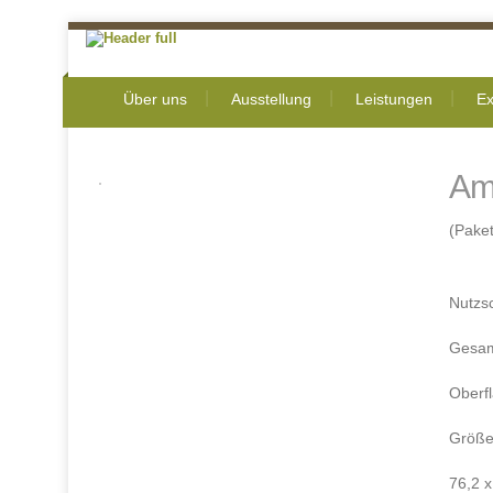
Über uns
Ausstellung
Leistungen
Ex
Am
(Paket
Nutzs
Gesam
Oberf
Größe
76,2 