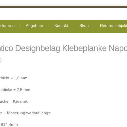
clusives
Angebote
Kontakt
Shop
Referenzobjek
tico Designbelag Klebeplanke Napo
)
chicht = 1,0 mm
tdicke = 2,5 mm
läche = Keramik
n – Maserungsverlauf längs:
x 914,4mm