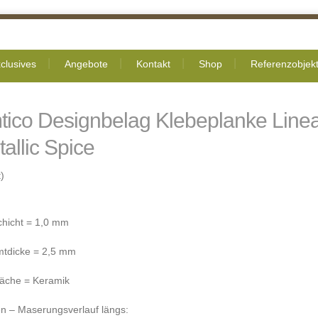
clusives
Angebote
Kontakt
Shop
Referenzobjek
tico Designbelag Klebeplanke Line
allic Spice
)
chicht = 1,0 mm
tdicke = 2,5 mm
läche = Keramik
n – Maserungsverlauf längs: