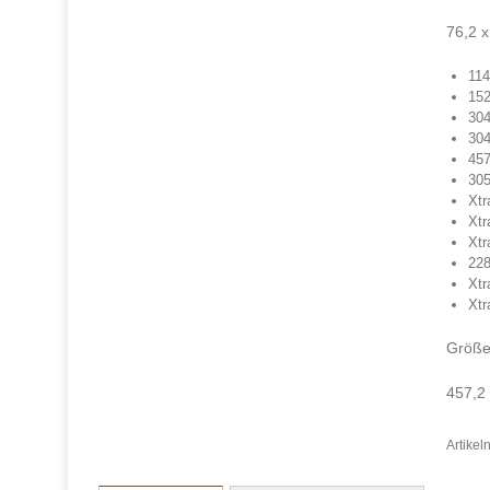
76,2 
11
15
30
30
45
30
Xtr
Xtr
Xtr
22
Xt
Xtr
Größe
457,2
Artike