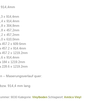
x 914,4mm
4,3 x 914,4mm
2,4 x 914,4mm
4,8 x 304,8mm
4,8 x 457,2mm
7,2 x 457,2mm
5,0 x 610,0mm
a 457.2 x 609.6mm
a 457.2 x 914.4mm
a 457.2 x 1219.2mm
8,6 x 914,4mm
ra 184 x 1219.2mm
a 228.6 x 1219.2mm
n – Maserungsverlauf quer:
 bzw. 914,4 mm lang
lnummer:
9030
Kategorie:
Vinylboden
Schlagwort:
Amtico Vinyl