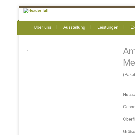
Über uns
Ausstellung
Leistungen
Ex
Am
Met
(Paket
Nutzs
Gesam
Oberf
Größe