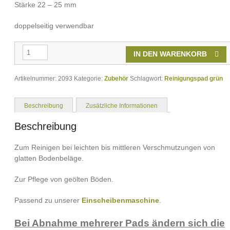
Stärke 22 – 25 mm
doppelseitig verwendbar
Reinigungspad
IN DEN WARENKORB
grün
für
Einscheibenmaschine
Artikelnummer:
∅
2093
Kategorie:
Zubehör
Schlagwort:
Reinigungspad grün
=
330
mm
Beschreibung
Zusätzliche Informationen
Menge
Beschreibung
Zum Reinigen bei leichten bis mittleren Verschmutzungen von
glatten Bodenbeläge.
Zur Pflege von geölten Böden.
Passend zu unserer
Einscheibenmaschine
.
Bei Abnahme mehrerer Pads ändern sich die